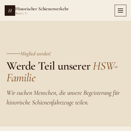
Zum
Historischer Schienenverkehr
H
Hauptinhalt
Wesel e. V.
springen
Mitglied werden!
Werde Teil unserer
HSW-
Familie
Wir suchen Menschen, die unsere Begeisterung für
historische Schienenfahrzeuge teilen.