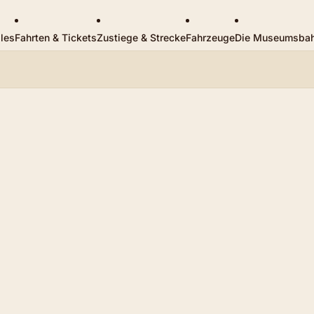
les
Fahrten & Tickets
Zustiege & Strecke
Fahrzeuge
Die Museumsba