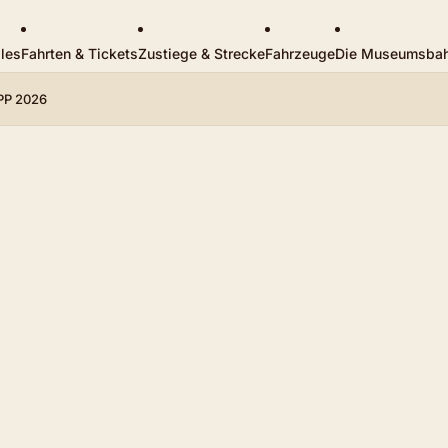
les
Fahrten & Tickets
Zustiege & Strecke
Fahrzeuge
Die Museumsba
PP 2026
tadt-Express 