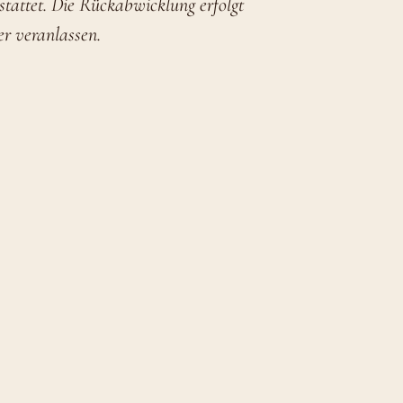
stattet. Die Rückabwicklung erfolgt
er veranlassen.
en uns für die kurzfristige Absage.
 schon bald bei einer unserer nächsten
it der RUHR.TOPCARD.
UHR.TOPCARD enthalten. Voraussetzung ist