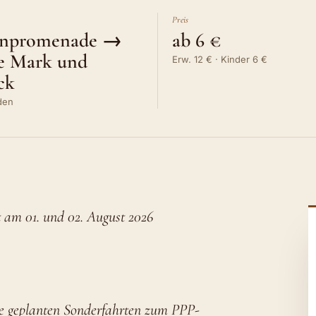
Preis
inpromenade →
ab 6 €
e Mark und
Erw. 12 € · Kinder 6 €
ck
den
 am 01. und 02. August 2026
ere geplanten Sonderfahrten zum PPP-