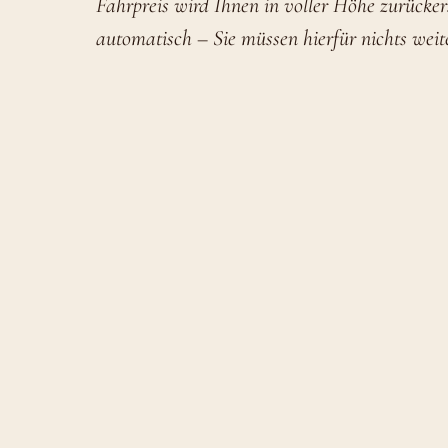
Fahrpreis wird Ihnen in voller Höhe zurücker
automatisch – Sie müssen hierfür nichts weit
Wir bitten um Ihr Verständnis und entschuldig
Vielen Dank für Ihre Geduld. Wir hoffen, Sie
Fahrten begrüßen zu dürfen.
Mit freundlichen Grüßen
Historischer Schienenverkehr Wesel e.V.
Einmalig freie Fahrt m
RUHR.TOPCARD
Diese Fahrt ist in der R