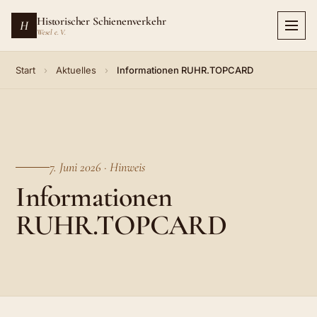
Zum
Historischer Schienenverkehr
H
Hauptinhalt
Wesel e. V.
springen
Start
›
Aktuelles
›
Informationen RUHR.TOPCARD
7. Juni 2026 · Hinweis
Informationen
RUHR.TOPCARD